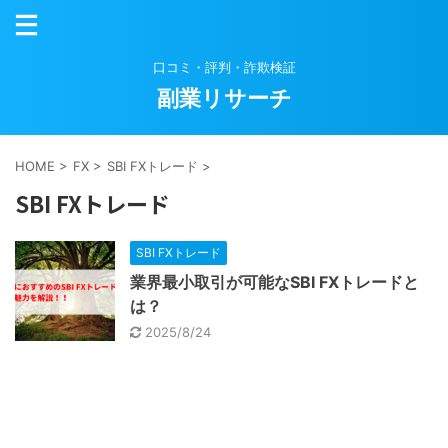
口コミ・評判・詐欺検証
副業リサーチ
HOME
>
FX
>
SBI FXトレード
>
SBI FXトレード
SBI FXトレード
業界最小取引が可能なSBI FXトレードと
は？
2025/8/24