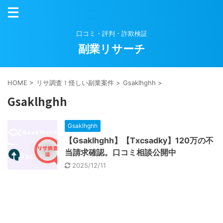
口コミ・評判・詐欺検証
副業リサーチ
HOME
>
リサ調査！怪しい副業案件
>
Gsaklhghh
>
Gsaklhghh
Gsaklhghh
【Gsaklhghh】【Txcsadky】120万の不
当請求確認。口コミ相談公開中
2025/12/11