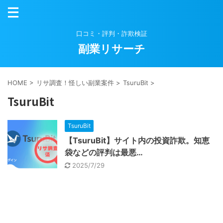
口コミ・評判・詐欺検証
副業リサーチ
HOME
>
リサ調査！怪しい副業案件
>
TsuruBit
>
TsuruBit
TsuruBit
【TsuruBit】サイト内の投資詐欺。知恵
袋などの評判は最悪…
2025/7/29